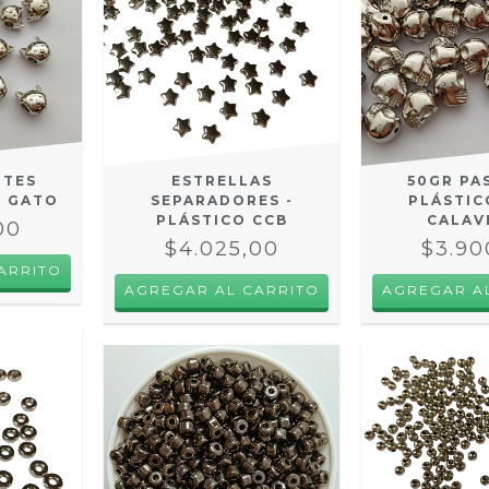
NTES
ESTRELLAS
50GR PA
B GATO
SEPARADORES -
PLÁSTIC
PLÁSTICO CCB
CALAV
00
$4.025,00
$3.90