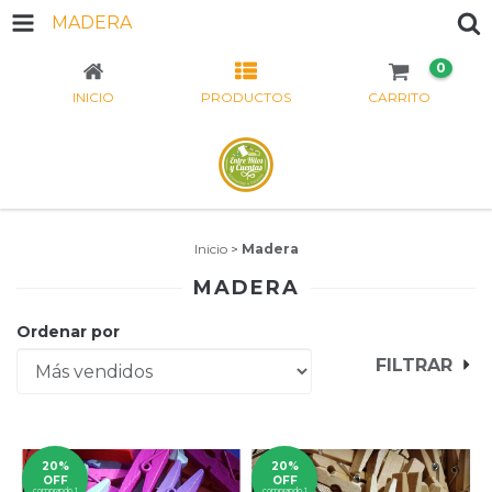
MADERA
0
INICIO
PRODUCTOS
CARRITO
Inicio
>
Madera
MADERA
Ordenar por
FILTRAR
20%
20%
OFF
OFF
comprando 1
comprando 1