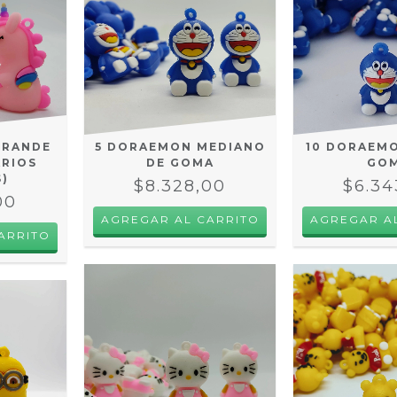
GRANDE
5 DORAEMON MEDIANO
10 DORAEMO
ARIOS
DE GOMA
GO
)
$8.328,00
$6.34
00
ARRITO