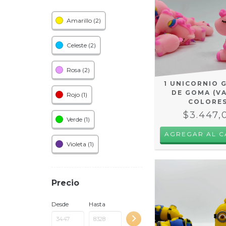
Amarillo (2)
Celeste (2)
Rosa (2)
1 UNICORNIO 
DE GOMA (V
Rojo (1)
COLORES
$3.447,
Verde (1)
AGREGAR AL C
Violeta (1)
Precio
Desde
Hasta