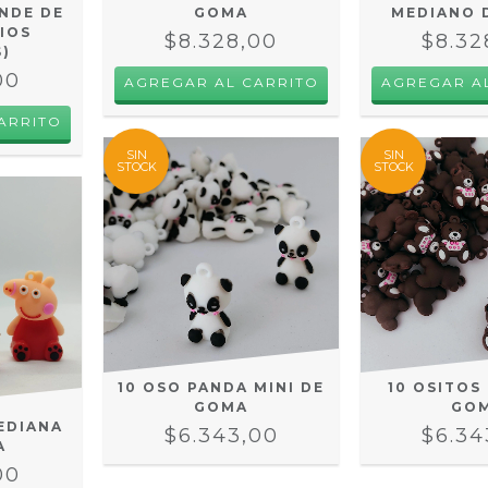
NDE DE
GOMA
MEDIANO 
IOS
$8.328,00
$8.32
)
00
ARRITO
SIN
SIN
STOCK
STOCK
10 OSO PANDA MINI DE
10 OSITOS
GOMA
GO
MEDIANA
$6.343,00
$6.34
A
00