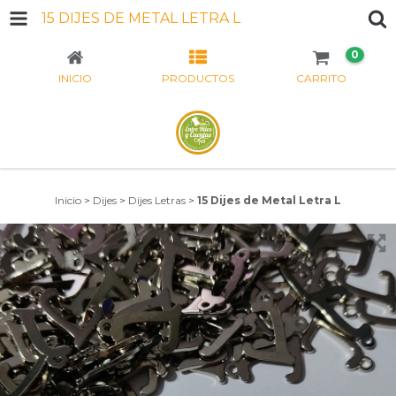
15 DIJES DE METAL LETRA L
0
INICIO
PRODUCTOS
CARRITO
Inicio
>
Dijes
>
Dijes Letras
>
15 Dijes de Metal Letra L