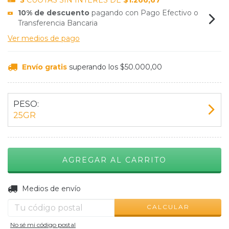
3
CUOTAS SIN INTERÉS DE
$1.266,67
10% de descuento
pagando con Pago Efectivo o
Transferencia Bancaria
Ver medios de pago
Envío gratis
superando los
$50.000,00
PESO:
25GR
CAMBIAR CP
Entregas para el CP:
Medios de envío
CALCULAR
No sé mi código postal