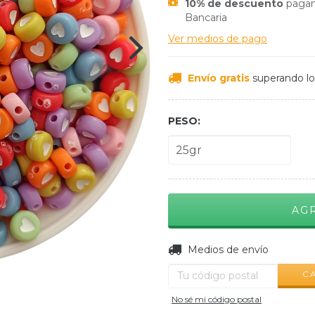
10% de descuento
pagan
Bancaria
Ver medios de pago
Envío gratis
superando l
PESO:
Entregas para el CP:
Medios de envío
C
No sé mi código postal