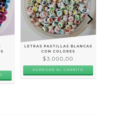
S
LETRAS PASTILLAS BLANCAS
LETRAS 
AS
CON COLORES
VIVOS C
$3.000,00
$
AGREGAR AL CARRITO
AGRE
O