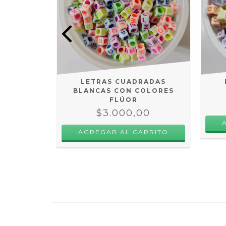
S FLÚOR
LETRAS CUADRADAS
BLANCAS CON COLORES
00
FLÚOR
$3.000,00
RRITO
AGREGAR AL CARRITO