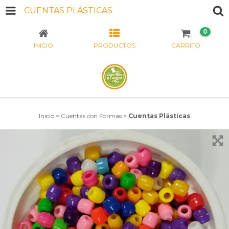
CUENTAS PLÁSTICAS
0
INICIO
PRODUCTOS
CARRITO
Inicio
>
Cuentas con Formas
>
Cuentas Plásticas