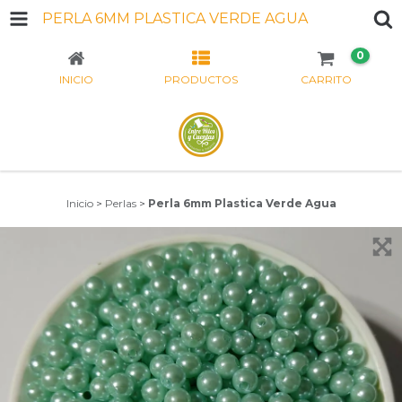
PERLA 6MM PLASTICA VERDE AGUA
0
INICIO
PRODUCTOS
CARRITO
Inicio
>
Perlas
>
Perla 6mm Plastica Verde Agua