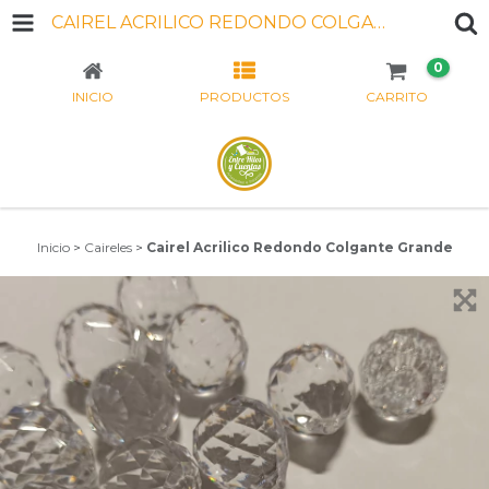
CAIREL ACRILICO REDONDO COLGANTE GRANDE
0
INICIO
PRODUCTOS
CARRITO
Inicio
>
Caireles
>
Cairel Acrilico Redondo Colgante Grande