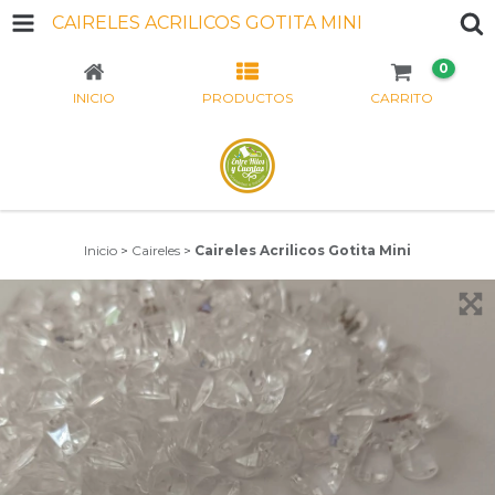
CAIRELES ACRILICOS GOTITA MINI
0
INICIO
PRODUCTOS
CARRITO
Inicio
>
Caireles
>
Caireles Acrilicos Gotita Mini